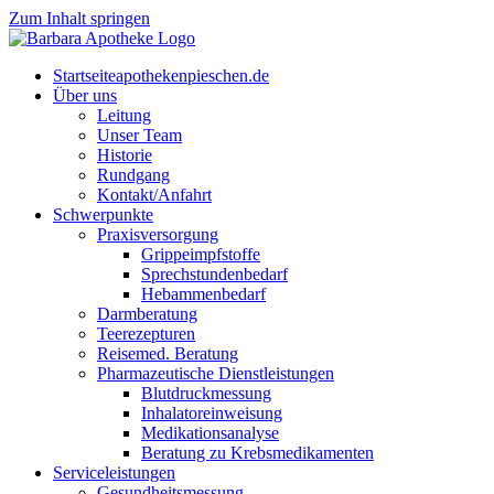
Zum Inhalt springen
Start­sei­te
apothekenpieschen.de
Über uns
Lei­tung
Unser Team
His­to­rie
Rund­gang
Kontakt/Anfahrt
Schwer­punk­te
Pra­xis­ver­sor­gung
Grip­pe­impf­stof­fe
Sprech­stun­den­be­darf
Heb­am­men­be­darf
Darm­be­ra­tung
Tee­re­zep­tu­ren
Rei­se­med. Beratung
Phar­ma­zeu­ti­sche Dienstleistungen
Blut­druck­mes­sung
Inha­la­tor­ein­wei­sung
Medi­ka­ti­ons­ana­ly­se
Bera­tung zu Krebsmedikamenten
Ser­vice­leis­tun­gen
Gesund­heits­mes­sung