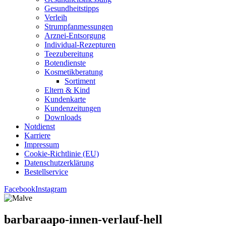
Gesund­heits­tipps
Ver­leih
Strumpfan­mes­sun­gen
Arz­n­ei-Ent­­sor­­gung
Indi­­vi­­du­al-Rezep­­tu­­ren
Tee­zu­be­rei­tung
Boten­diens­te
Kos­me­tik­be­ra­tung
Sor­ti­ment
Eltern & Kind
Kun­den­kar­te
Kun­den­zei­tun­gen
Down­loads
Not­dienst
Kar­rie­re
Impres­sum
Coo­kie-Rich­t­­li­­nie (EU)
Datenschutz­erklärung
Bestell­ser­vice
Facebook
Instagram
bar­ba­raa­po-innen-ver­lauf-hell