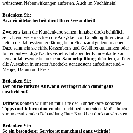
wünsch­ten Neben­wir­kun­gen auf­tre­ten. Auch im Nachhinein!
Beden­ken Sie:
Arz­nei­mit­tel­si­cher­heit dient Ihrer Gesundheit!
Zwei­tens
kann die Kun­den­kar­te sei­nem Inha­ber direkt behilf­lich
sein. Denn vie­le möch­ten die Aus­ga­ben zur Erhal­tung Ihrer Gesund­
heit in der Jah­res­steu­er­erklä­rung beim Finanz­amt gel­tend machen.
Dazu sam­meln sie eif­rig Kas­sen­bons und Gebüh­ren­quit­tun­gen oder
füh­ren auf­wen­di­ge Nach­weis­hef­te. Inha­ber der Kun­den­kar­te kön­
nen am Jah­res­en­de bei uns eine
Sam­mel­quit­tung
abfor­dern, auf der
alle Aus­ga­ben in unse­rer Apo­the­ke genau­es­tens auf­ge­lis­tet sind –
Men­ge, Datum und Preis.
Beden­ken Sie:
Der büro­kra­ti­sche Auf­wand ver­rin­gert sich damit ganz
enscheidend!
Drit­tens
kön­nen wir Ihnen mit Hil­fe der Kun­den­kar­te kon­kre­te
Tipps und Infor­ma­tio­nen
über nicht­me­di­ka­men­tö­se Maß­nah­men
zur unter­stüt­zen­den Behand­lung Ihrer Krank­heit direkt ausdrucken.
Beden­ken Sie:
So ein beson­de­rer Ser­vice ist manch­mal ganz wichtig!