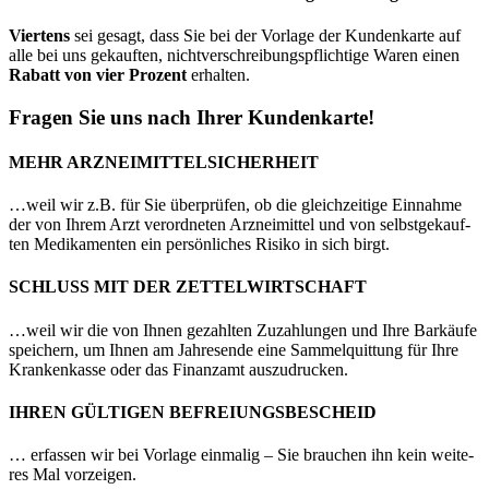
Vier­tens
sei gesagt, dass Sie bei der Vor­la­ge der Kun­den­kar­te auf
alle bei uns gekauf­ten, nicht­ver­schrei­bungs­pflich­ti­ge Waren einen
Rabatt von vier Pro­zent
erhal­ten.
Fra­gen Sie uns nach Ihrer Kundenkarte!
MEHR ARZ­NEI­MIT­TEL­SI­CHER­HEIT
…weil wir z.B. für Sie über­prü­fen, ob die gleich­zei­ti­ge Ein­nah­me
der von Ihrem Arzt ver­ord­ne­ten Arz­nei­mit­tel und von selbst­ge­kauf­
ten Medi­ka­men­ten ein per­sön­li­ches Risi­ko in sich birgt.
SCHLUSS MIT DER ZETTELWIRTSCHAFT
…weil wir die von Ihnen gezahl­ten Zuzah­lun­gen und Ihre Bar­käu­fe
spei­chern, um Ihnen am Jah­res­en­de eine Sam­mel­quit­tung für Ihre
Kran­ken­kas­se oder das Finanz­amt auszudrucken.
IHREN GÜL­TI­GEN BEFREIUNGSBESCHEID
… erfas­sen wir bei Vor­la­ge ein­ma­lig – Sie brau­chen ihn kein wei­te­
res Mal vorzeigen.