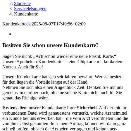
Startseite
Ser­vice­leis­tun­gen
Kun­den­kar­te
Kun­den­kar­te
dsl
2025-08-07T17:40:56+02:00
Besit­zen Sie schon unse­re Kundenkarte?
Sagen Sie nicht: „Ach schon wie­der eine neue Plastik-Karte.“
Unse­re Apo­the­ken-Kun­den­kar­te ist eine Chip­kar­te mit kon­kre­tem
Nut­zen. Auch für Sie!
Unse­re Kun­den­kar­te hat sich seit Jah­ren bewährt. Wer sie besitzt,
für den lie­gen die Vor­tei­le längst auf der Hand.
Neh­men Sie sich also einen Augen­blick Zeit! Den­ken Sie mit uns
gemein­sam dar­über nach, ob eine sol­che Kar­te nicht auch für Sie
genau das Rich­ti­ge wäre.
Ers­tens
dient unse­re Kun­den­kar­te Ihrer
Sicher­heit
. Auf der mit ihr
ver­bun­de­nen Datei wird genau­es­tens ver­merkt, wel­che Arz­nei­mit­tel
ein Kun­de bei uns erwor­ben hat – die vom Arzt ver­ord­ne­ten und die
von ihm selbst gekauf­ten. In sei­nem Auf­trag kön­nen wir dann ganz
schnell prü­fen, ob sich die Arz­nei­en ver­tra­gen und kei­ne uner­