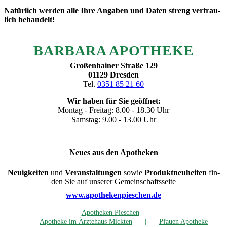
Natür­lich wer­den alle Ihre Anga­ben und Daten streng ver­trau­
lich behandelt!
BAR­BA­RA APOTHEKE
Gro­ßen­hai­ner Stra­ße 129
01129 Dres­den
Tel.
0351 85 21 60
Wir haben für Sie geöffnet:
Mon­tag - Frei­tag: 8.00 - 18.30 Uhr
Sams­tag: 9.00 - 13.00 Uhr
Neu­es aus den Apotheken
Neu­ig­kei­ten
und
Ver­an­stal­tun­gen
sowie
Pro­dukt­neu­hei­ten
fin­
den Sie auf unse­rer Gemeinschaftsseite
www.apothekenpieschen.de
Apo­the­ken Pieschen
Apo­the­ke im Ärz­te­haus Mickten
Pfau­en Apotheke