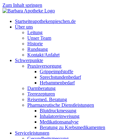
Zum Inhalt springen
Start­sei­te
apothekenpieschen.de
Über uns
Lei­tung
Unser Team
His­to­rie
Rund­gang
Kontakt/Anfahrt
Schwer­punk­te
Pra­xis­ver­sor­gung
Grip­pe­impf­stof­fe
Sprech­stun­den­be­darf
Heb­am­men­be­darf
Darm­be­ra­tung
Tee­re­zep­tu­ren
Rei­se­med. Beratung
Phar­ma­zeu­ti­sche Dienstleistungen
Blut­druck­mes­sung
Inha­la­tor­ein­wei­sung
Medi­ka­ti­ons­ana­ly­se
Bera­tung zu Krebsmedikamenten
Ser­vice­leis­tun­gen
Gesund­heits­mes­sung