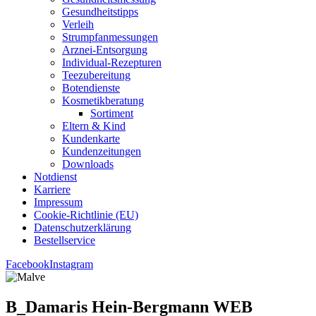
Gesund­heits­tipps
Ver­leih
Strumpfan­mes­sun­gen
Arz­n­ei-Ent­­sor­­gung
Indi­­vi­­du­al-Rezep­­tu­­ren
Tee­zu­be­rei­tung
Boten­diens­te
Kos­me­tik­be­ra­tung
Sor­ti­ment
Eltern & Kind
Kun­den­kar­te
Kun­den­zei­tun­gen
Down­loads
Not­dienst
Kar­rie­re
Impres­sum
Coo­kie-Rich­t­­li­­nie (EU)
Datenschutz­erklärung
Bestell­ser­vice
Facebook
Instagram
B_Damaris Hein-Bergmann WEB