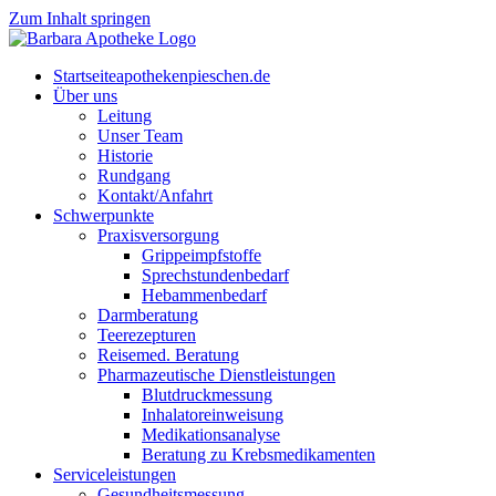
Zum Inhalt springen
Start­sei­te
apothekenpieschen.de
Über uns
Lei­tung
Unser Team
His­to­rie
Rund­gang
Kontakt/Anfahrt
Schwer­punk­te
Pra­xis­ver­sor­gung
Grip­pe­impf­stof­fe
Sprech­stun­den­be­darf
Heb­am­men­be­darf
Darm­be­ra­tung
Tee­re­zep­tu­ren
Rei­se­med. Beratung
Phar­ma­zeu­ti­sche Dienstleistungen
Blut­druck­mes­sung
Inha­la­tor­ein­wei­sung
Medi­ka­ti­ons­ana­ly­se
Bera­tung zu Krebsmedikamenten
Ser­vice­leis­tun­gen
Gesund­heits­mes­sung