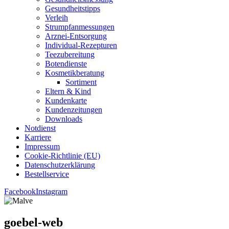
Gesund­heits­tipps
Ver­leih
Strumpfan­mes­sun­gen
Arz­n­ei-Ent­­sor­­gung
Indi­­vi­­du­al-Rezep­­tu­­ren
Tee­zu­be­rei­tung
Boten­diens­te
Kos­me­tik­be­ra­tung
Sor­ti­ment
Eltern & Kind
Kun­den­kar­te
Kun­den­zei­tun­gen
Down­loads
Not­dienst
Kar­rie­re
Impres­sum
Coo­kie-Rich­t­­li­­nie (EU)
Datenschutz­erklärung
Bestell­ser­vice
Facebook
Instagram
goe­bel-web