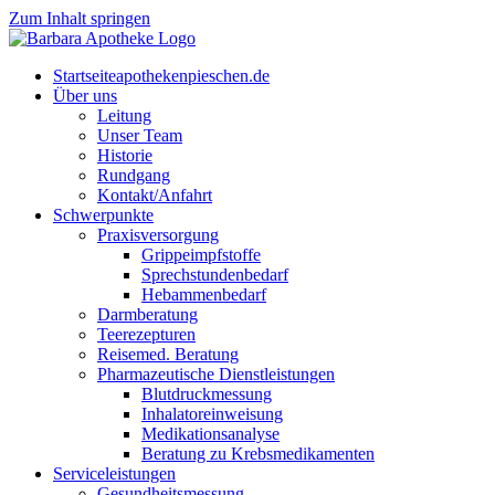
Zum Inhalt springen
Start­sei­te
apothekenpieschen.de
Über uns
Lei­tung
Unser Team
His­to­rie
Rund­gang
Kontakt/Anfahrt
Schwer­punk­te
Pra­xis­ver­sor­gung
Grip­pe­impf­stof­fe
Sprech­stun­den­be­darf
Heb­am­men­be­darf
Darm­be­ra­tung
Tee­re­zep­tu­ren
Rei­se­med. Beratung
Phar­ma­zeu­ti­sche Dienstleistungen
Blut­druck­mes­sung
Inha­la­tor­ein­wei­sung
Medi­ka­ti­ons­ana­ly­se
Bera­tung zu Krebsmedikamenten
Ser­vice­leis­tun­gen
Gesund­heits­mes­sung