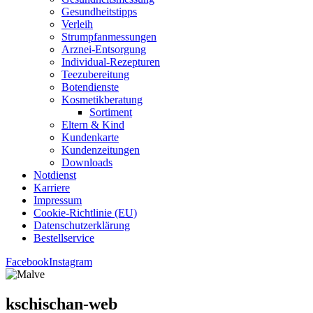
Gesund­heits­tipps
Ver­leih
Strumpfan­mes­sun­gen
Arz­n­ei-Ent­­sor­­gung
Indi­­vi­­du­al-Rezep­­tu­­ren
Tee­zu­be­rei­tung
Boten­diens­te
Kos­me­tik­be­ra­tung
Sor­ti­ment
Eltern & Kind
Kun­den­kar­te
Kun­den­zei­tun­gen
Down­loads
Not­dienst
Kar­rie­re
Impres­sum
Coo­kie-Rich­t­­li­­nie (EU)
Datenschutz­erklärung
Bestell­ser­vice
Facebook
Instagram
kschi­schan-web