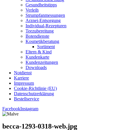
Gesund­heits­tipps
Ver­leih
Strumpfan­mes­sun­gen
Arz­n­ei-Ent­­sor­­gung
Indi­­vi­­du­al-Rezep­­tu­­ren
Tee­zu­be­rei­tung
Boten­diens­te
Kos­me­tik­be­ra­tung
Sor­ti­ment
Eltern & Kind
Kun­den­kar­te
Kun­den­zei­tun­gen
Down­loads
Not­dienst
Kar­rie­re
Impres­sum
Coo­kie-Rich­t­­li­­nie (EU)
Datenschutz­erklärung
Bestell­ser­vice
Facebook
Instagram
becca-1293-0318-web.jpg