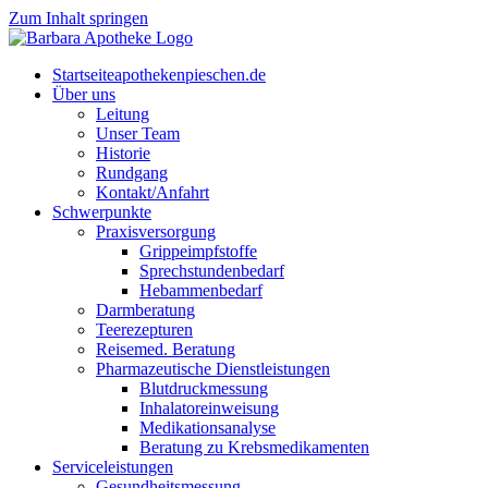
Zum Inhalt springen
Start­sei­te
apothekenpieschen.de
Über uns
Lei­tung
Unser Team
His­to­rie
Rund­gang
Kontakt/Anfahrt
Schwer­punk­te
Pra­xis­ver­sor­gung
Grip­pe­impf­stof­fe
Sprech­stun­den­be­darf
Heb­am­men­be­darf
Darm­be­ra­tung
Tee­re­zep­tu­ren
Rei­se­med. Beratung
Phar­ma­zeu­ti­sche Dienstleistungen
Blut­druck­mes­sung
Inha­la­tor­ein­wei­sung
Medi­ka­ti­ons­ana­ly­se
Bera­tung zu Krebsmedikamenten
Ser­vice­leis­tun­gen
Gesund­heits­mes­sung