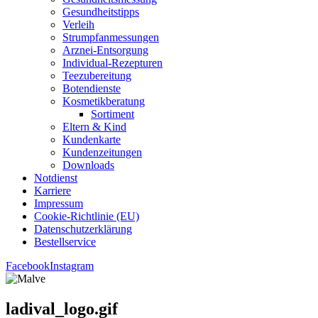
Gesund­heits­tipps
Ver­leih
Strumpfan­mes­sun­gen
Arz­n­ei-Ent­­sor­­gung
Indi­­vi­­du­al-Rezep­­tu­­ren
Tee­zu­be­rei­tung
Boten­diens­te
Kos­me­tik­be­ra­tung
Sor­ti­ment
Eltern & Kind
Kun­den­kar­te
Kun­den­zei­tun­gen
Down­loads
Not­dienst
Kar­rie­re
Impres­sum
Coo­kie-Rich­t­­li­­nie (EU)
Datenschutz­erklärung
Bestell­ser­vice
Facebook
Instagram
ladival_logo.gif