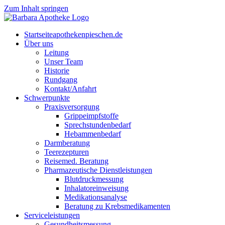
Zum Inhalt springen
Start­sei­te
apothekenpieschen.de
Über uns
Lei­tung
Unser Team
His­to­rie
Rund­gang
Kontakt/Anfahrt
Schwer­punk­te
Pra­xis­ver­sor­gung
Grip­pe­impf­stof­fe
Sprech­stun­den­be­darf
Heb­am­men­be­darf
Darm­be­ra­tung
Tee­re­zep­tu­ren
Rei­se­med. Beratung
Phar­ma­zeu­ti­sche Dienstleistungen
Blut­druck­mes­sung
Inha­la­tor­ein­wei­sung
Medi­ka­ti­ons­ana­ly­se
Bera­tung zu Krebsmedikamenten
Ser­vice­leis­tun­gen
Gesund­heits­mes­sung