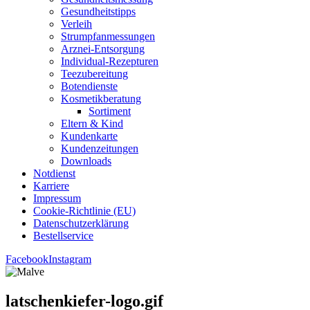
Gesund­heits­tipps
Ver­leih
Strumpfan­mes­sun­gen
Arz­n­ei-Ent­­sor­­gung
Indi­­vi­­du­al-Rezep­­tu­­ren
Tee­zu­be­rei­tung
Boten­diens­te
Kos­me­tik­be­ra­tung
Sor­ti­ment
Eltern & Kind
Kun­den­kar­te
Kun­den­zei­tun­gen
Down­loads
Not­dienst
Kar­rie­re
Impres­sum
Coo­kie-Rich­t­­li­­nie (EU)
Datenschutz­erklärung
Bestell­ser­vice
Facebook
Instagram
latschenkiefer-logo.gif