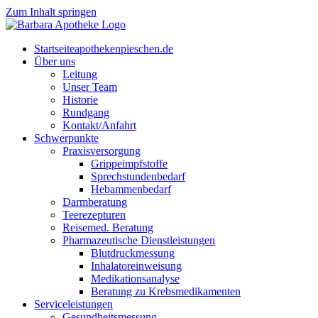
Zum Inhalt springen
Start­sei­te
apothekenpieschen.de
Über uns
Lei­tung
Unser Team
His­to­rie
Rund­gang
Kontakt/Anfahrt
Schwer­punk­te
Pra­xis­ver­sor­gung
Grip­pe­impf­stof­fe
Sprech­stun­den­be­darf
Heb­am­men­be­darf
Darm­be­ra­tung
Tee­re­zep­tu­ren
Rei­se­med. Beratung
Phar­ma­zeu­ti­sche Dienstleistungen
Blut­druck­mes­sung
Inha­la­tor­ein­wei­sung
Medi­ka­ti­ons­ana­ly­se
Bera­tung zu Krebsmedikamenten
Ser­vice­leis­tun­gen
Gesund­heits­mes­sung