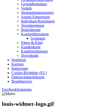
Gesund­heits­tipps
Ver­leih
Strumpfan­mes­sun­gen
Arz­n­ei-Ent­­sor­­gung
Indi­­vi­­du­al-Rezep­­tu­­ren
Tee­zu­be­rei­tung
Boten­diens­te
Kos­me­tik­be­ra­tung
Sor­ti­ment
Eltern & Kind
Kun­den­kar­te
Kun­den­zei­tun­gen
Down­loads
Not­dienst
Kar­rie­re
Impres­sum
Coo­kie-Rich­t­­li­­nie (EU)
Datenschutz­erklärung
Bestell­ser­vice
Facebook
Instagram
louis-widmer-logo.gif