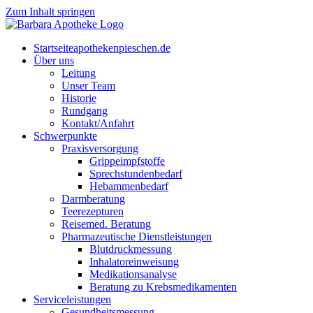
Zum Inhalt springen
Start­sei­te
apothekenpieschen.de
Über uns
Lei­tung
Unser Team
His­to­rie
Rund­gang
Kontakt/Anfahrt
Schwer­punk­te
Pra­xis­ver­sor­gung
Grip­pe­impf­stof­fe
Sprech­stun­den­be­darf
Heb­am­men­be­darf
Darm­be­ra­tung
Tee­re­zep­tu­ren
Rei­se­med. Beratung
Phar­ma­zeu­ti­sche Dienstleistungen
Blut­druck­mes­sung
Inha­la­tor­ein­wei­sung
Medi­ka­ti­ons­ana­ly­se
Bera­tung zu Krebsmedikamenten
Ser­vice­leis­tun­gen
Gesund­heits­mes­sung