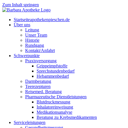
Zum Inhalt springen
Start­sei­te
apothekenpieschen.de
Über uns
Lei­tung
Unser Team
His­to­rie
Rund­gang
Kontakt/Anfahrt
Schwer­punk­te
Pra­xis­ver­sor­gung
Grip­pe­impf­stof­fe
Sprech­stun­den­be­darf
Heb­am­men­be­darf
Darm­be­ra­tung
Tee­re­zep­tu­ren
Rei­se­med. Beratung
Phar­ma­zeu­ti­sche Dienstleistungen
Blut­druck­mes­sung
Inha­la­tor­ein­wei­sung
Medi­ka­ti­ons­ana­ly­se
Bera­tung zu Krebsmedikamenten
Ser­vice­leis­tun­gen
Gesund­heits­mes­sung