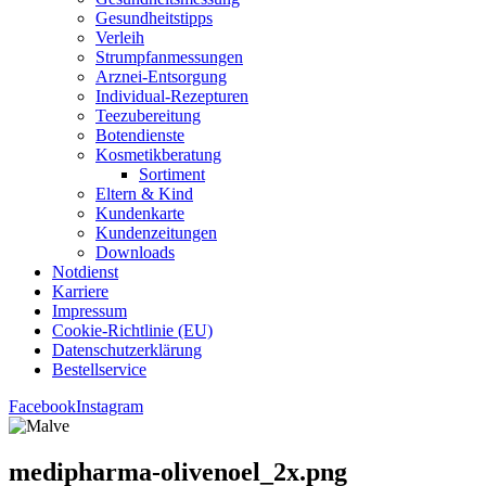
Gesund­heits­tipps
Ver­leih
Strumpfan­mes­sun­gen
Arz­n­ei-Ent­­sor­­gung
Indi­­vi­­du­al-Rezep­­tu­­ren
Tee­zu­be­rei­tung
Boten­diens­te
Kos­me­tik­be­ra­tung
Sor­ti­ment
Eltern & Kind
Kun­den­kar­te
Kun­den­zei­tun­gen
Down­loads
Not­dienst
Kar­rie­re
Impres­sum
Coo­kie-Rich­t­­li­­nie (EU)
Datenschutz­erklärung
Bestell­ser­vice
Facebook
Instagram
medipharma-olivenoel_2x.png