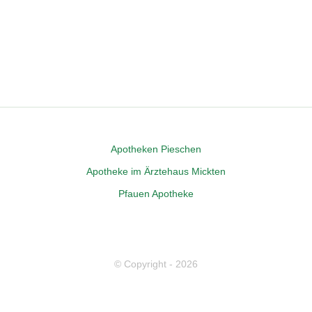
Apo­the­ken Pieschen
Apo­the­ke im Ärz­te­haus Mickten
Pfau­en Apotheke
© Copyright -
2026