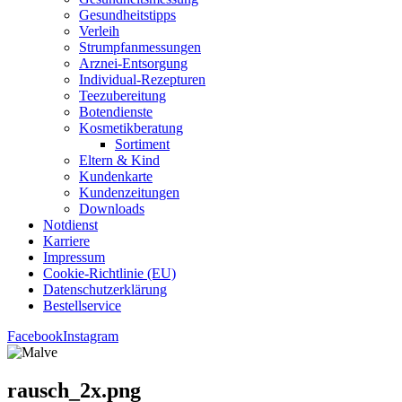
Gesund­heits­tipps
Ver­leih
Strumpfan­mes­sun­gen
Arz­n­ei-Ent­­sor­­gung
Indi­­vi­­du­al-Rezep­­tu­­ren
Tee­zu­be­rei­tung
Boten­diens­te
Kos­me­tik­be­ra­tung
Sor­ti­ment
Eltern & Kind
Kun­den­kar­te
Kun­den­zei­tun­gen
Down­loads
Not­dienst
Kar­rie­re
Impres­sum
Coo­kie-Rich­t­­li­­nie (EU)
Datenschutz­erklärung
Bestell­ser­vice
Facebook
Instagram
rausch_2x.png