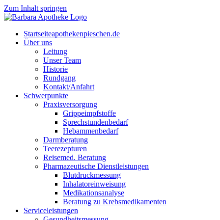
Zum Inhalt springen
Start­sei­te
apothekenpieschen.de
Über uns
Lei­tung
Unser Team
His­to­rie
Rund­gang
Kontakt/Anfahrt
Schwer­punk­te
Pra­xis­ver­sor­gung
Grip­pe­impf­stof­fe
Sprech­stun­den­be­darf
Heb­am­men­be­darf
Darm­be­ra­tung
Tee­re­zep­tu­ren
Rei­se­med. Beratung
Phar­ma­zeu­ti­sche Dienstleistungen
Blut­druck­mes­sung
Inha­la­tor­ein­wei­sung
Medi­ka­ti­ons­ana­ly­se
Bera­tung zu Krebsmedikamenten
Ser­vice­leis­tun­gen
Gesund­heits­mes­sung