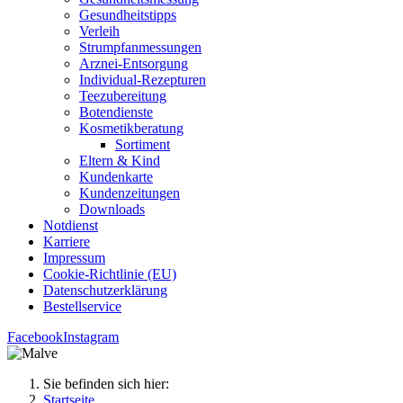
Gesund­heits­tipps
Ver­leih
Strumpfan­mes­sun­gen
Arz­n­ei-Ent­­sor­­gung
Indi­­vi­­du­al-Rezep­­tu­­ren
Tee­zu­be­rei­tung
Boten­diens­te
Kos­me­tik­be­ra­tung
Sor­ti­ment
Eltern & Kind
Kun­den­kar­te
Kun­den­zei­tun­gen
Down­loads
Not­dienst
Kar­rie­re
Impres­sum
Coo­kie-Rich­t­­li­­nie (EU)
Datenschutz­erklärung
Bestell­ser­vice
Facebook
Instagram
Sie befinden sich hier:
Startseite