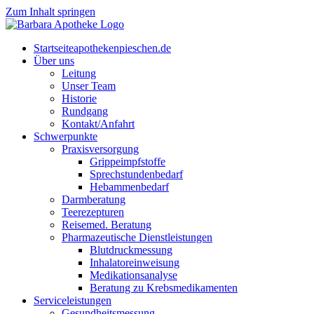
Zum Inhalt springen
Start­sei­te
apothekenpieschen.de
Über uns
Lei­tung
Unser Team
His­to­rie
Rund­gang
Kontakt/Anfahrt
Schwer­punk­te
Pra­xis­ver­sor­gung
Grip­pe­impf­stof­fe
Sprech­stun­den­be­darf
Heb­am­men­be­darf
Darm­be­ra­tung
Tee­re­zep­tu­ren
Rei­se­med. Beratung
Phar­ma­zeu­ti­sche Dienstleistungen
Blut­druck­mes­sung
Inha­la­tor­ein­wei­sung
Medi­ka­ti­ons­ana­ly­se
Bera­tung zu Krebsmedikamenten
Ser­vice­leis­tun­gen
Gesund­heits­mes­sung