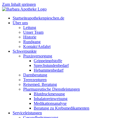
Zum Inhalt springen
Start­sei­te
apothekenpieschen.de
Über uns
Lei­tung
Unser Team
His­to­rie
Rund­gang
Kontakt/Anfahrt
Schwer­punk­te
Pra­xis­ver­sor­gung
Grip­pe­impf­stof­fe
Sprech­stun­den­be­darf
Heb­am­men­be­darf
Darm­be­ra­tung
Tee­re­zep­tu­ren
Rei­se­med. Beratung
Phar­ma­zeu­ti­sche Dienstleistungen
Blut­druck­mes­sung
Inha­la­tor­ein­wei­sung
Medi­ka­ti­ons­ana­ly­se
Bera­tung zu Krebsmedikamenten
Ser­vice­leis­tun­gen
Gesund­heits­mes­sung