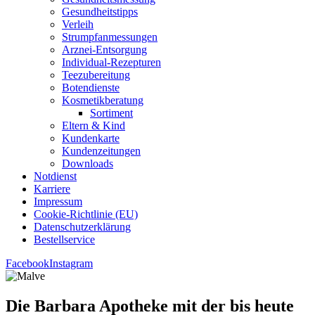
Gesund­heits­tipps
Ver­leih
Strumpfan­mes­sun­gen
Arz­n­ei-Ent­­sor­­gung
Indi­­vi­­du­al-Rezep­­tu­­ren
Tee­zu­be­rei­tung
Boten­diens­te
Kos­me­tik­be­ra­tung
Sor­ti­ment
Eltern & Kind
Kun­den­kar­te
Kun­den­zei­tun­gen
Down­loads
Not­dienst
Kar­rie­re
Impres­sum
Coo­kie-Rich­t­­li­­nie (EU)
Datenschutz­erklärung
Bestell­ser­vice
Facebook
Instagram
Die Bar­ba­ra Apo­the­ke mit der bis heu­te