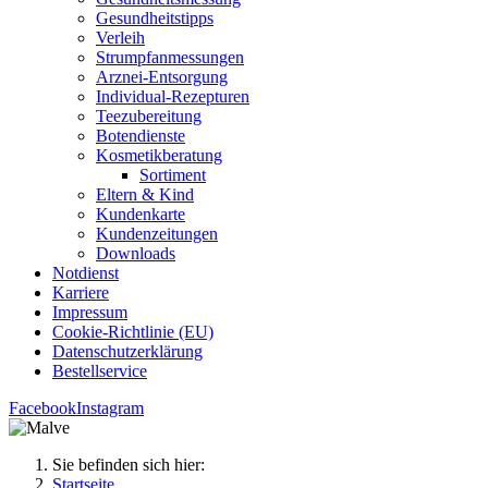
Gesund­heits­tipps
Ver­leih
Strumpfan­mes­sun­gen
Arz­n­ei-Ent­­sor­­gung
Indi­­vi­­du­al-Rezep­­tu­­ren
Tee­zu­be­rei­tung
Boten­diens­te
Kos­me­tik­be­ra­tung
Sor­ti­ment
Eltern & Kind
Kun­den­kar­te
Kun­den­zei­tun­gen
Down­loads
Not­dienst
Kar­rie­re
Impres­sum
Coo­kie-Rich­t­­li­­nie (EU)
Datenschutz­erklärung
Bestell­ser­vice
Facebook
Instagram
Sie befinden sich hier:
Startseite