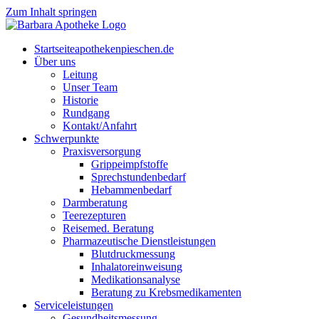
Zum Inhalt springen
Start­sei­te
apothekenpieschen.de
Über uns
Lei­tung
Unser Team
His­to­rie
Rund­gang
Kontakt/Anfahrt
Schwer­punk­te
Pra­xis­ver­sor­gung
Grip­pe­impf­stof­fe
Sprech­stun­den­be­darf
Heb­am­men­be­darf
Darm­be­ra­tung
Tee­re­zep­tu­ren
Rei­se­med. Beratung
Phar­ma­zeu­ti­sche Dienstleistungen
Blut­druck­mes­sung
Inha­la­tor­ein­wei­sung
Medi­ka­ti­ons­ana­ly­se
Bera­tung zu Krebsmedikamenten
Ser­vice­leis­tun­gen
Gesund­heits­mes­sung