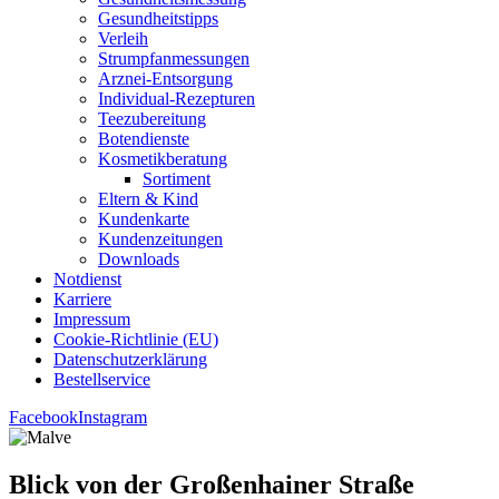
Gesund­heits­tipps
Ver­leih
Strumpfan­mes­sun­gen
Arz­n­ei-Ent­­sor­­gung
Indi­­vi­­du­al-Rezep­­tu­­ren
Tee­zu­be­rei­tung
Boten­diens­te
Kos­me­tik­be­ra­tung
Sor­ti­ment
Eltern & Kind
Kun­den­kar­te
Kun­den­zei­tun­gen
Down­loads
Not­dienst
Kar­rie­re
Impres­sum
Coo­kie-Rich­t­­li­­nie (EU)
Datenschutz­erklärung
Bestell­ser­vice
Facebook
Instagram
Blick von der Gro­ßen­hai­ner Straße