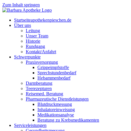
Zum Inhalt springen
Start­sei­te
apothekenpieschen.de
Über uns
Lei­tung
Unser Team
His­to­rie
Rund­gang
Kontakt/Anfahrt
Schwer­punk­te
Pra­xis­ver­sor­gung
Grip­pe­impf­stof­fe
Sprech­stun­den­be­darf
Heb­am­men­be­darf
Darm­be­ra­tung
Tee­re­zep­tu­ren
Rei­se­med. Beratung
Phar­ma­zeu­ti­sche Dienstleistungen
Blut­druck­mes­sung
Inha­la­tor­ein­wei­sung
Medi­ka­ti­ons­ana­ly­se
Bera­tung zu Krebsmedikamenten
Ser­vice­leis­tun­gen
Gesund­heits­mes­sung