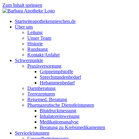
Zum Inhalt springen
Start­sei­te
apothekenpieschen.de
Über uns
Lei­tung
Unser Team
His­to­rie
Rund­gang
Kontakt/Anfahrt
Schwer­punk­te
Pra­xis­ver­sor­gung
Grip­pe­impf­stof­fe
Sprech­stun­den­be­darf
Heb­am­men­be­darf
Darm­be­ra­tung
Tee­re­zep­tu­ren
Rei­se­med. Beratung
Phar­ma­zeu­ti­sche Dienstleistungen
Blut­druck­mes­sung
Inha­la­tor­ein­wei­sung
Medi­ka­ti­ons­ana­ly­se
Bera­tung zu Krebsmedikamenten
Ser­vice­leis­tun­gen
Gesund­heits­mes­sung