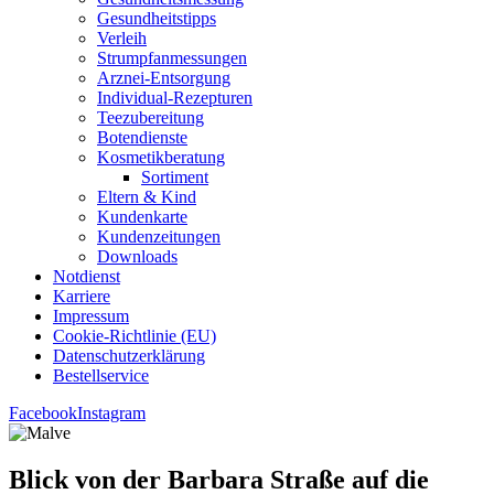
Gesund­heits­tipps
Ver­leih
Strumpfan­mes­sun­gen
Arz­n­ei-Ent­­sor­­gung
Indi­­vi­­du­al-Rezep­­tu­­ren
Tee­zu­be­rei­tung
Boten­diens­te
Kos­me­tik­be­ra­tung
Sor­ti­ment
Eltern & Kind
Kun­den­kar­te
Kun­den­zei­tun­gen
Down­loads
Not­dienst
Kar­rie­re
Impres­sum
Coo­kie-Rich­t­­li­­nie (EU)
Datenschutz­erklärung
Bestell­ser­vice
Facebook
Instagram
Blick von der Bar­ba­ra Stra­ße auf die