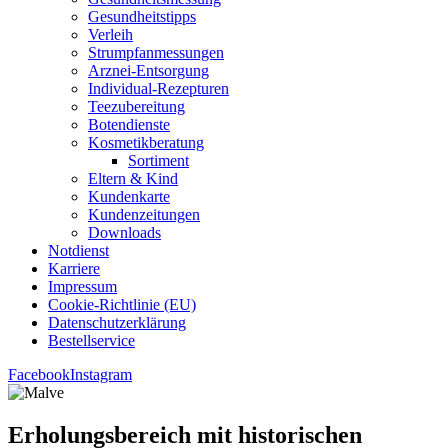
Gesund­heits­tipps
Ver­leih
Strumpfan­mes­sun­gen
Arz­n­ei-Ent­­sor­­gung
Indi­­vi­­du­al-Rezep­­tu­­ren
Tee­zu­be­rei­tung
Boten­diens­te
Kos­me­tik­be­ra­tung
Sor­ti­ment
Eltern & Kind
Kun­den­kar­te
Kun­den­zei­tun­gen
Down­loads
Not­dienst
Kar­rie­re
Impres­sum
Coo­kie-Rich­t­­li­­nie (EU)
Datenschutz­erklärung
Bestell­ser­vice
Facebook
Instagram
Erho­lungs­be­reich mit his­to­ri­schen