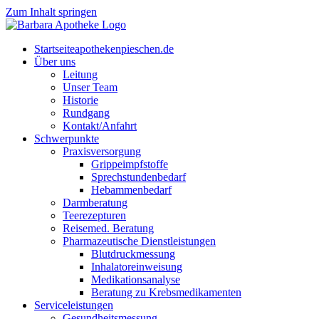
Zum Inhalt springen
Start­sei­te
apothekenpieschen.de
Über uns
Lei­tung
Unser Team
His­to­rie
Rund­gang
Kontakt/Anfahrt
Schwer­punk­te
Pra­xis­ver­sor­gung
Grip­pe­impf­stof­fe
Sprech­stun­den­be­darf
Heb­am­men­be­darf
Darm­be­ra­tung
Tee­re­zep­tu­ren
Rei­se­med. Beratung
Phar­ma­zeu­ti­sche Dienstleistungen
Blut­druck­mes­sung
Inha­la­tor­ein­wei­sung
Medi­ka­ti­ons­ana­ly­se
Bera­tung zu Krebsmedikamenten
Ser­vice­leis­tun­gen
Gesund­heits­mes­sung